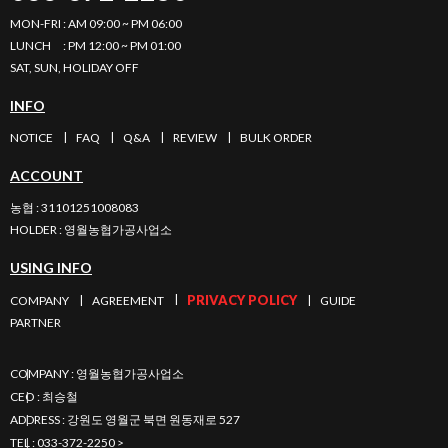
MON-FRI : AM 09:00 ~ PM 06:00
LUNCH : PM 12:00 ~ PM 01:00
SAT, SUN, HOLIDAY OFF
INFO
NOTICE
FAQ
Q&A
REVIEW
BULK ORDER
ACCOUNT
농협 : 31101251008083
HOLDER
: 영월농협가공사업소
USING INFO
PRIVACY POLICY
COMPANY
AGREEMENT
GUIDE
PARTNER
COMPANY
:
영월농협가공사업소
CEO
:
최승철
ADDRESS
:
강원도 영월군 북면 원동재로 527
TEL
:
033-372-2250