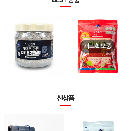
[영월농협] 쥐눈이콩분말청
[영월농협] [25년산] 비단초
국장 500g
(태양숙성초) 500g
재고확보중
21,000
26,000
₩
₩
구매
10
구매
2
신상품