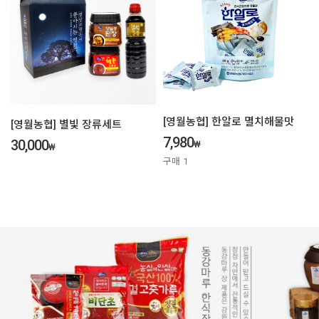
[영월농협] 한알로 멸치해물맛
[영월농협] 별빛 장류세트
7,980
30,000
₩
₩
구매
1